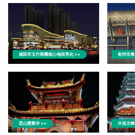
咸阳市玉竹商圈核心地段亮化>>
彬州市奥
昆山慧聚寺>>
许昌文峰