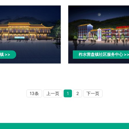
镇>>
柞水营盘镇社区服务中心>
13条
上一页
1
2
下一页