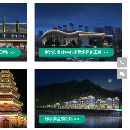
程II>>
彬州市奥体中心体育场亮化工程>>
029-
8882
扫码
关注
柞水营盘镇社区>>