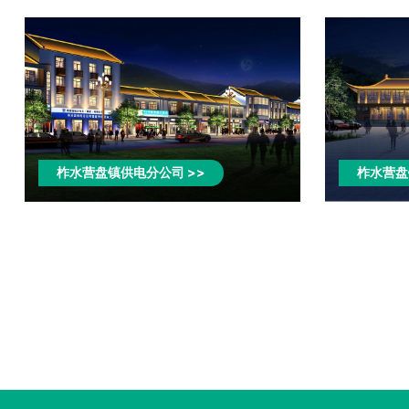
柞水营盘镇供电分公司>>
柞水营盘