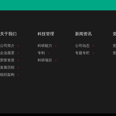
关于我们
科技管理
新闻资讯
公司简介
>
科研能力
>
公司动态
>
企业愿景
>
专利
>
专题专栏
>
荣誉资质
>
科研项目
>
发展历程
>
组织架构
>